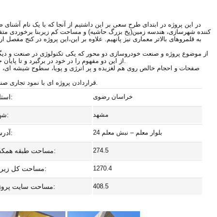
در این پروژه در ابتدای طرح سعی بر این داشتیم از آنجا که با یک نام آشن
کننده شهرسازی، هندسه زمین(پخ بزرگ حاشیه) و مساحت کم زیربنا برخوردی متفاو
به قلمروهای بالاتر معماری نیز پانهیم. علاوه بر این،این پروژه در کنج مفص
از موضوع پروژه و صنعت خودروسازی دو محور که یکی تکنولوژی در صنعت و دیگ
از این دو مفهوم را در خود در برگیرد و تا پایان جزئیات از جمله پلکان ورودی و… نسبت به ایده های محوری و کانسپت طرح وفادار باشیم.
صفحات و احجام خالص روی هم لغزیده و پر انرژی و پویا، سطوح شیشه ای، س
قراردادن پروژه ای با نمود تجاری صنعتی همجوار بافت مسکونی از چالش های بزرگ طرح بود که سعی در پاسخ به آن داشتیم.
خراسان رضوی
استان:
مشهد
شهر:
بلوار معلم – نبش معلم 24
آدرس:
274.5
مساحت طبقه همکف:
1270.4
مساحت کل زیربنا:
408.5
مساحت سایت پروژه: