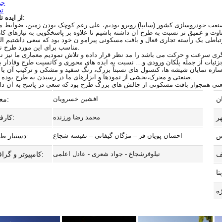
جز
تص
:
از ایده تا
ای صنعت خودروسازی کشور (سایپا) روبرو بودیم، علی رغم کوچک بودن زمین، ضوابط م
ت و عمیق تر نسبت به طرح آن داشته باشیم تا علاوه بر پاسخگویی به نیازهای کار
ل ارتباطی یک راسته تجاری فعال و بافت مسکونی پیرامو ن خود بود که سعی داشتیم ال
مناسب برای این مورد طرح نمائیم.
ری سرعت و حرکت می باشد را مد نظر قرار داده و تلاش نمودیم معماری ما نیز ن
ازه نمایان شیشه ها، کنسول های نسبتاً بزرگ، رنگ سفید و مشکی و ترکیب آن با 
صنعتی و محرک،بخشی از نمودها و ابزارهای ما در رسیدن به طرح بوده است.
افشین خسرویان
معمار:
محمد رضا ورزنده
کارفرما:
احسان پویان فر – مژگان گیفانی – نفیسه شجاع
دستیار طراح:
نیلوفرشجاع - جواد شعری - عادل اعلمی
کامپیوتر و گرافیک: