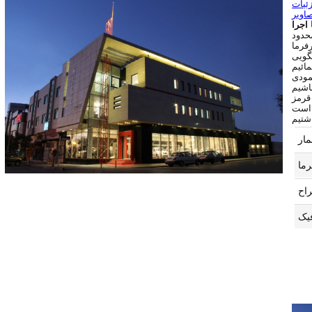
ئیات
اویر
 اجرا
حدود
فرما
گویی
مودی
قرمز